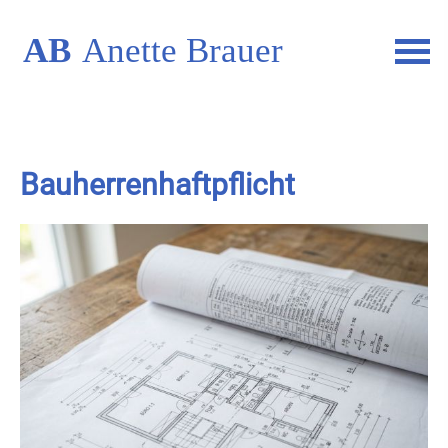
Bau­herren­haft­pflicht